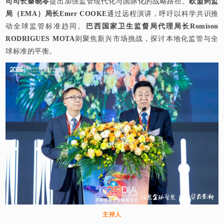
司司长秦晓岺
提出加强监管现代化与国际化的战略路径。
欧盟药监
局（EMA）局长Emer COOKE
通过远程演讲，呼吁以科学共识推
动全球监管标准趋同。
巴西国家卫生监督局代理局长Romison
RODRIGUES MOTA
则聚焦新兴市场挑战，探讨本地化监管与全
球标准的平衡。
主持人