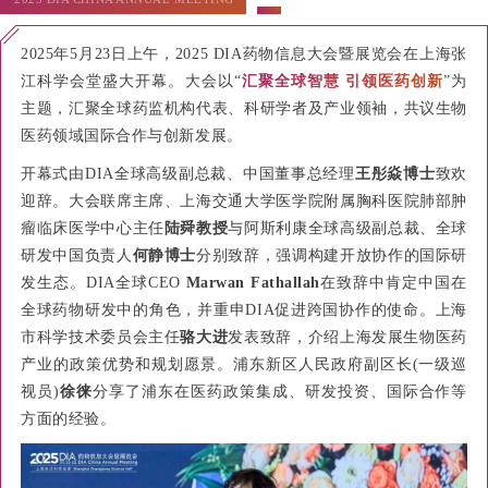
2025年5月23日上午，2025 DIA药物信息大会暨展览会在上海张
江科学会堂盛大开幕。大会以“
汇聚全球智慧 引领医药创新
”为
主题，汇聚全球药监机构代表、科研学者及产业领袖，共议生物
医药领域国际合作与创新发展。
开幕式由DIA全球高级副总裁、中国董事总经理
王彤焱博士
致欢
迎辞。大会联席主席、上海交通大学医学院附属胸科医院肺部肿
瘤临床医学中心主任
陆舜教授
与阿斯利康全球高级副总裁、全球
研发中国负责人
何静博士
分别致辞，强调构建开放协作的国际研
发生态。DIA全球CEO
Marwan Fathallah
在致辞中肯定中国在
全球药物研发中的角色，并重申DIA促进跨国协作的使命。上海
市科学技术委员会主任
骆大进
发表致辞，介绍上海发展生物医药
产业的政策优势和规划愿景。浦东新区人民政府副区长(一级巡
视员)
徐徕
分享了浦东在医药政策集成、研发投资、国际合作等
方面的经验。