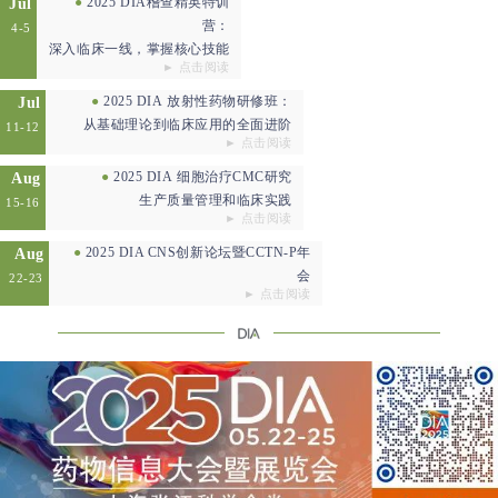
●
2025 DIA
稽查精英特训
Jul
营：
4-5
深入临床一线，掌握核心技能
► 点击阅读
●
2025 DIA
放射性药物研修班：
Jul
从基础理论到临床应用的全面进阶
11-12
► 点击阅读
●
2025 DIA
细胞治疗CMC研究
Aug
生产质量管理和临床实践
15-16
► 点击阅读
●
2025 DIA CNS创新论坛暨CCTN-P年
Aug
会
22-23
► 点击阅读