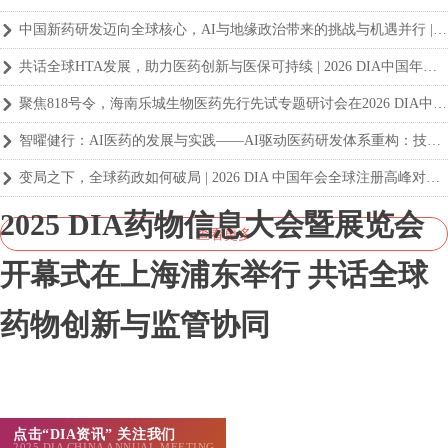
中国新药研发迈向全球核心，AI与地缘政治带来的挑战与机遇并行 | 2026 DIA年会 DIA全球会士专场洞察
낑
共话全球HTA发展，助力医药创新与医保可持续 | 2026 DIA中国年会国际HTA合作专场洞察
낑
聚焦818号令，海南乐城生物医药先行先试专题研讨会在2026 DIA中国年会期间成功举办
낑
智曜健行：AI医药的发展与实践——AI驱动医药研发体系重构：技术融合与生态协同成为行业共识 | 2026 DIA中国年会专场洞察
낑
变局之下，全球药政如何破局 | 2026 DIA 中国年会全球注册高峰对话洞察
낑
2025 DIA药物信息大会暨展览会
查看更多
开幕式在上海浦东举行 共话全球
药物创新与监管协同
点击“DIA资讯” 关注我们
2025 DIA CHINA ANNUAL MEETING