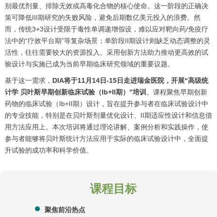
别最优剂量、排除无效或高毒化合物的核心使命。这一阶段的正确决
策可降低III期研究的失败风险，避免后期数亿美元投入的浪费。然
而，传统3+3设计受限于毒性单调递增假设，难以应对靶向药/免疫疗
法中的“疗效平台期”等复杂场景；单阶段II期设计则缺乏动态调整的灵
活性，往往需要较大的资源投入。采用创新方法助力推动更高效的试
验设计与实施已成为当前早期临床研究领域的重要议题。
基于这一需求，
DIA将于11月14日-15日走进瑞金医院，开展“高级统
计学 贝叶斯早期创新临床试验（Ib+II期）”培训
。课程聚焦早期创新
药物的临床试验（Ib+II期）设计，旨在提升参与者在临床试验设计中
的专业技能，特别是在贝叶斯剂量优化设计、II期适应性设计和信息借
用方法应用上。本次培训将通过理论讲解、案例分析和实践操作，使
参与者能够将贝叶斯统计方法应用于实际的临床试验设计中，全面提
升试验的成功率和科学价值。
课程目标
聚焦前沿热点